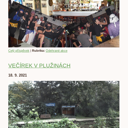
Celý příspěvek
|
Rubrika:
Odehrané akce
VEČÍREK V PLUŽINÁCH
18. 9. 2021