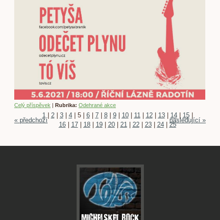
Celý příspěvek
|
Rubrika:
Odehrané akce
1
|
2
|
3
|
4
|
5
|
6
|
7
|
8
|
9
|
10
|
11
|
12
|
13
|
14
|
15
|
« předchozí
následující »
16
|
17
|
18
|
19
|
20
|
21
|
22
|
23
|
24
|
25