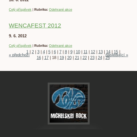
Celý příspěvek
|
Rubrika:
Odehrané akce
WENCAFEST 2012
9. 6. 2012
Celý příspěvek
|
Rubrika:
Odehrané akce
1
|
2
|
3
|
4
|
5
|
6
|
7
|
8
|
9
|
10
|
11
|
12
|
13
|
14
|
15
|
« předchozí
následující »
16
|
17
|
18
|
19
|
20
|
21
|
22
|
23
|
24
|
25