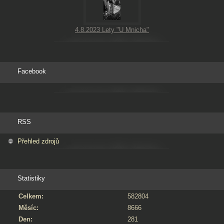
4.8.2023 Lety "U Mnicha"
Facebook
RSS
Přehled zdrojů
Statistiky
Celkem:
582804
Měsíc:
8666
Den:
281