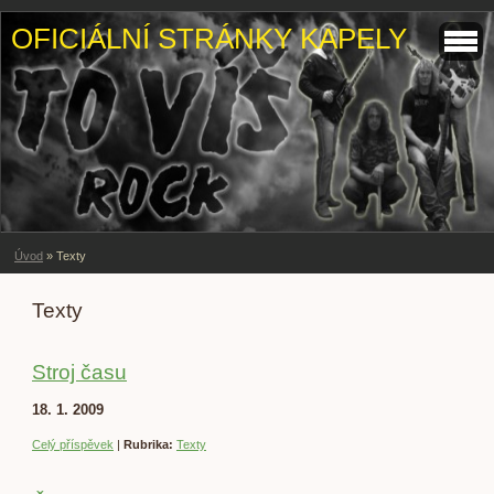
OFICIÁLNÍ STRÁNKY KAPELY
Úvod
»
Texty
Texty
Stroj času
18. 1. 2009
Celý příspěvek
|
Rubrika:
Texty