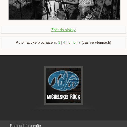
Zpět do složky
Automatické procházení:
3
|
4
|
5
|
6
|
7
(čas ve vteřinách)
Poslední fotografie