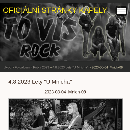
OFICIÁLNÍ STRÁNKY KAPELY
Úvod
»
Fotoalbum
»
Fotky 2023
»
4.8.2023 Lety "U Mnicha"
»
2023-08-04_Mnich-09
4.8.2023 Lety "U Mnicha"
2023-08-04_Mnich-09