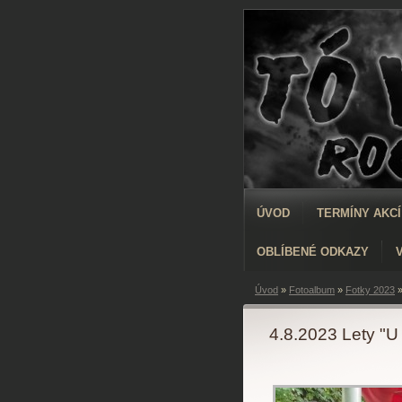
ÚVOD
TERMÍNY AKCÍ
OBLÍBENÉ ODKAZY
Úvod
»
Fotoalbum
»
Fotky 2023
4.8.2023 Lety "U