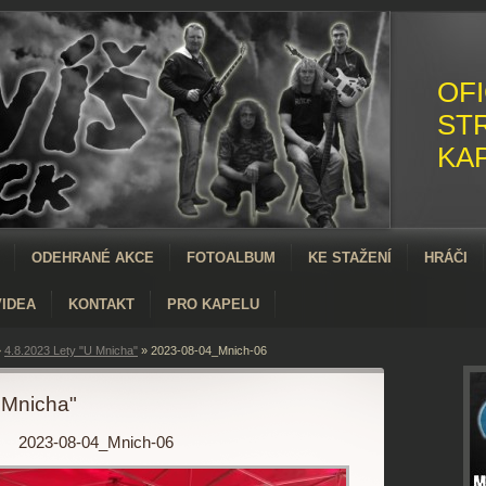
OFI
ST
KA
ODEHRANÉ AKCE
FOTOALBUM
KE STAŽENÍ
HRÁČI
VIDEA
KONTAKT
PRO KAPELU
»
4.8.2023 Lety "U Mnicha"
»
2023-08-04_Mnich-06
 Mnicha"
2023-08-04_Mnich-06