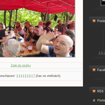
Posle
4.8.
Zpět do složky
Face
procházení:
3
|
4
|
5
|
6
|
7
(čas ve vteřinách)
RSS
Přehl