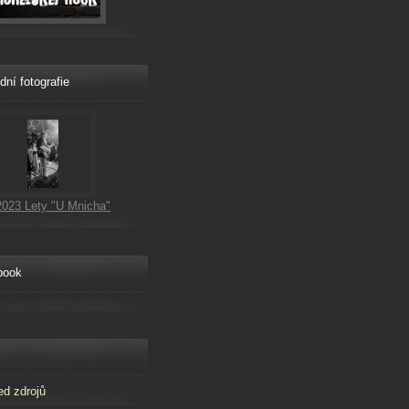
dní fotografie
2023 Lety "U Mnicha"
book
ed zdrojů